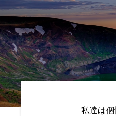
nning-
私達は個