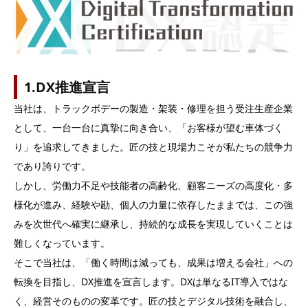

1.DX推進宣言
当社は、トラックボデーの製造・架装・修理を担う受注生産企業
として、一台一台に真摯に向き合い、「お客様が望む車体づく
り」を追求してきました。匠の技と現場力こそが私たちの競争力
であり誇りです。
しかし、労働力不足や技能者の高齢化、顧客ニーズの高度化・多
様化が進み、経験や勘、個人の力量に依存したままでは、この強
みを次世代へ確実に継承し、持続的な成長を実現していくことは
難しくなっています。
そこで当社は、「働く時間は減っても、成果は増える会社」への
転換を目指し、DX推進を宣言します。DXは単なるIT導入ではな
く、経営そのものの変革です。匠の技とデジタル技術を融合し、