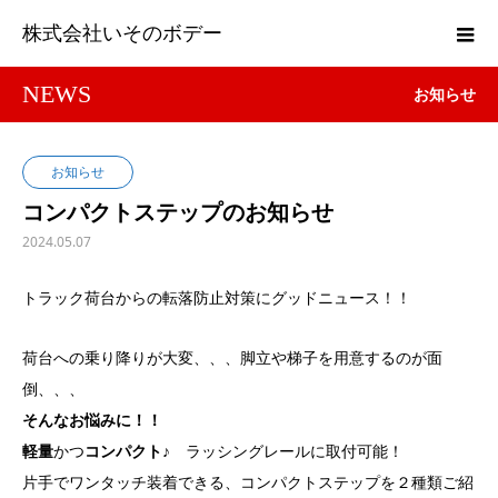
株式会社いそのボデー
NEWS
お知らせ
お知らせ
コンパクトステップのお知らせ
2024.05.07
トラック荷台からの転落防止対策にグッドニュース！！
荷台への乗り降りが大変、、、脚立や梯子を用意するのが面
倒、、、
そんなお悩みに！！
軽量
かつ
コンパクト
♪ ラッシングレールに取付可能！
片手でワンタッチ装着できる、コンパクトステップを２種類ご紹