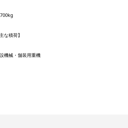
2700kg
主な積荷】
設機械・舗装用重機